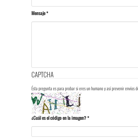
Mensaje
*
CAPTCHA
Ésta pregunta es para probar si eres un humano y así prevenir envíos
¿Cuál es el código en la imagen?
*